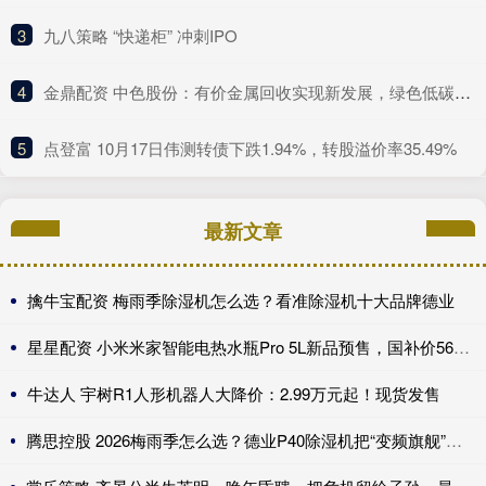
3
​九八策略 “快递柜” 冲刺IPO
4
​金鼎配资 中色股份：有价金属回收实现新发展，绿色低碳展现更大作为
5
​点登富 10月17日伟测转债下跌1.94%，转股溢价率35.49%
最新文章
擒牛宝配资 梅雨季除湿机怎么选？看准除湿机十大品牌德业
星星配资 小米米家智能电热水瓶Pro 5L新品预售，国补价568.65元
牛达人 宇树R1人形机器人大降价：2.99万元起！现货发售
腾思控股 2026梅雨季怎么选？德业P40除湿机把“变频旗舰”做到了全能