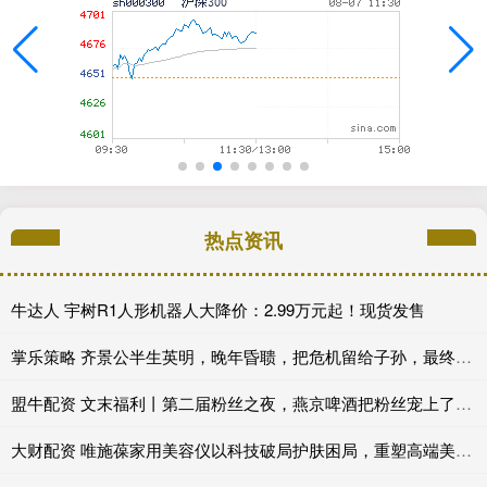
热点资讯
牛达人 宇树R1人形机器人大降价：2.99万元起！现货发售
掌乐策略 齐景公半生英明，晚年昏聩，把危机留给子孙，最终家败国亡
盟牛配资 文末福利丨第二届粉丝之夜，燕京啤酒把粉丝宠上了天_活动_啤酒节_全场
大财配资 唯施葆家用美容仪以科技破局护肤困局，重塑高端美肤新模式_Wishpro_胶囊_肌肤