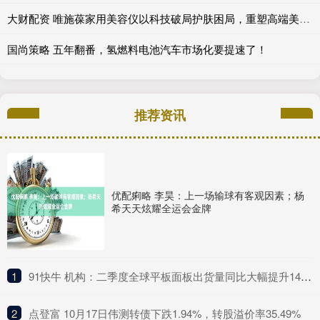
大财配资 唯施葆家用美容仪以科技破局护肤困局，重塑高端美肤新模式_Wishpro_胶囊_肌肤
国尚策略 五年翻番，氢燃料电池汽车市场化要提速了！
推荐资讯
优配痢略 李昊：上一场输球有客观因素；杨
希天天炫耀全运会金牌
1
​91快牛 机构：二季度全球平板面板出货量同比大幅提升14% 创下过去三年单季最高出货纪录
2
​点登富 10月17日伟测转债下跌1.94%，转股溢价率35.49%