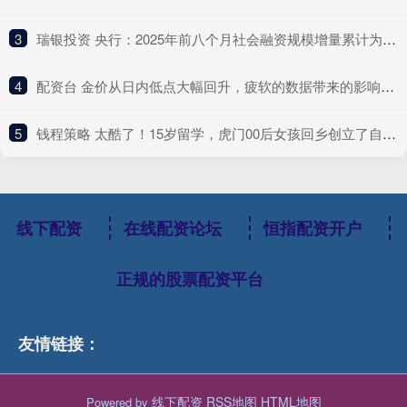
3
​瑞银投资 央行：2025年前八个月社会融资规模增量累计为26.56万亿元 比上年同期多4.66万亿元
4
​配资台 金价从日内低点大幅回升，疲软的数据带来的影响减弱
5
​钱程策略 太酷了！15岁留学，虎门00后女孩回乡创立了自己的品牌
线下配资
在线配资论坛
恒指配资开户
正规的股票配资平台
友情链接：
线下配资
RSS地图
HTML地图
Powered by