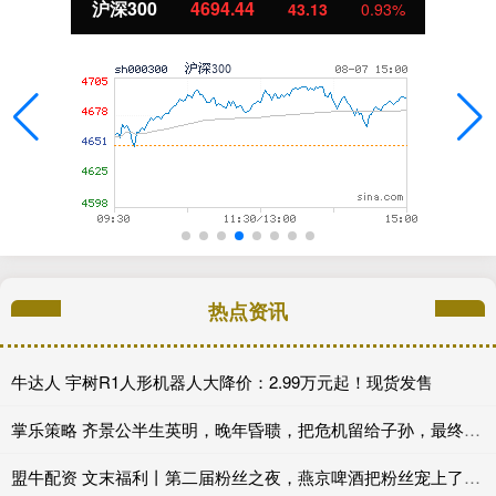
北证50
1134.24
11.37
1.01%
热点资讯
牛达人 宇树R1人形机器人大降价：2.99万元起！现货发售
掌乐策略 齐景公半生英明，晚年昏聩，把危机留给子孙，最终家败国亡
盟牛配资 文末福利丨第二届粉丝之夜，燕京啤酒把粉丝宠上了天_活动_啤酒节_全场