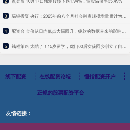
2
​点登富 10月17日伟测转债下跌1.94%，转股溢价率35.49%
3
​瑞银投资 央行：2025年前八个月社会融资规模增量累计为26.56万亿元 比上年同期多4.66万亿元
4
​配资台 金价从日内低点大幅回升，疲软的数据带来的影响减弱
5
​钱程策略 太酷了！15岁留学，虎门00后女孩回乡创立了自己的品牌
线下配资
在线配资论坛
恒指配资开户
正规的股票配资平台
友情链接：