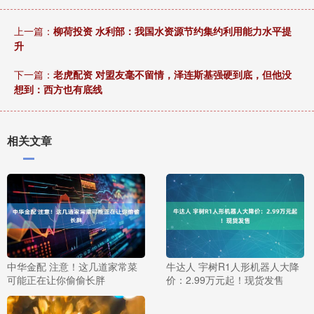
上一篇：
柳荷投资 水利部：我国水资源节约集约利用能力水平提
升
下一篇：
老虎配资 对盟友毫不留情，泽连斯基强硬到底，但他没
想到：西方也有底线
相关文章
中华金配 注意！这几道家常菜
牛达人 宇树R1人形机器人大降
可能正在让你偷偷长胖
价：2.99万元起！现货发售