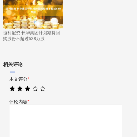
恒利配资 长华集团计划减持回
购股份不超过538万股
相关评论
本文评分
*
评论内容
*