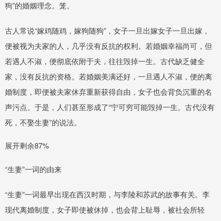
狗”的婚姻理念。笼。
古人常说“嫁鸡随鸡，嫁狗随狗”，女子一旦出嫁女子一旦出嫁，
便被视为夫家的人，几乎没有反抗的权利。若婚姻幸福尚可，但
若遇人不淑，便彻底依附于夫，往往毁掉一生。古代缺乏健全
家，没有反抗的资格。若婚姻美满还好，一旦遇人不淑，便的离
婚制度，即便被夫家休弃重新获得自由，女子也会背负沉重的名
声污点。于是，人们甚至形成了“宁可穷可能毁掉一生。古代没有
死，不娶生妻”的说法。
展开剩余87%
“生妻”一词的由来
“生妻”一词最早出现在西汉时期，与李陵和苏武的故事有关。李
现代离婚制度，女子即使被休掉，也会背上耻辱，被社会所轻