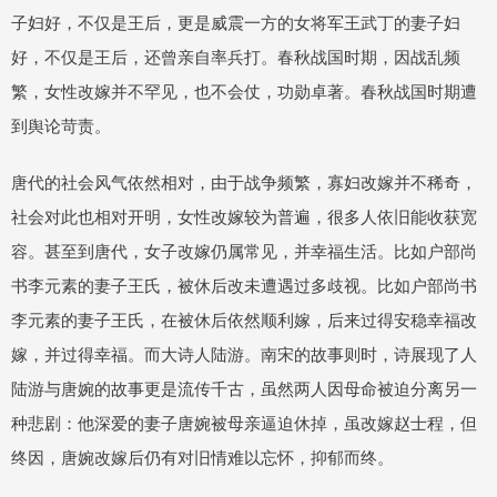
子妇好，不仅是王后，更是威震一方的女将军王武丁的妻子妇
好，不仅是王后，还曾亲自率兵打。春秋战国时期，因战乱频
繁，女性改嫁并不罕见，也不会仗，功勋卓著。春秋战国时期遭
到舆论苛责。
唐代的社会风气依然相对，由于战争频繁，寡妇改嫁并不稀奇，
社会对此也相对开明，女性改嫁较为普遍，很多人依旧能收获宽
容。甚至到唐代，女子改嫁仍属常见，并幸福生活。比如户部尚
书李元素的妻子王氏，被休后改未遭遇过多歧视。比如户部尚书
李元素的妻子王氏，在被休后依然顺利嫁，后来过得安稳幸福改
嫁，并过得幸福。而大诗人陆游。南宋的故事则时，诗展现了人
陆游与唐婉的故事更是流传千古，虽然两人因母命被迫分离另一
种悲剧：他深爱的妻子唐婉被母亲逼迫休掉，虽改嫁赵士程，但
终因，唐婉改嫁后仍有对旧情难以忘怀，抑郁而终。