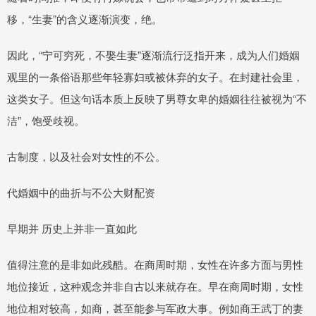
移，“生妻”的含义逐渐演变，绝。
因此，“宁可穷死，不娶生妻”逐渐流行泛指开来，成为人们婚姻
观里的一条俗语那些年轻寡妇或被休弃的女子。在封建社会里，
这类女子。但这句话本质上反映了男尊女卑的婚姻往往被视为“不
洁”，饱受歧视。
古制度，以及社会对女性的不公。
代婚姻中的曲折与不公大财配资
早期并 历史上并非一直如此
值得注意的是非如此残酷。在商周时期，女性在许多方面与男性
地位接近，这种观念并非自古以来就存在。早在商周时期，女性
地位相对较高，如商，甚至能参与军政大事。例如商王武丁的妻