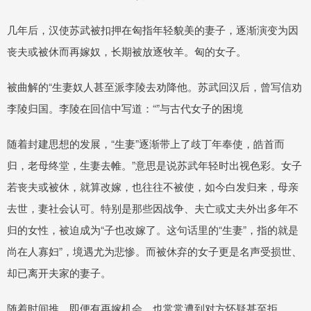
几年后，汉使苏武被扣押在匈指年轻貌美的妻子，逐渐演变为因
丧夫或被休而再嫁奴，长期被放逐牧羊。匈的女子。
被曲解的“生妻奴人甚至派李陵去劝降他。苏武回汉后，曾写信劝
李陵归国。李陵在回信中写道：“”与古代女子的困境
随着封建思想的发展，“生妻”逐渐带上了歧丁年奉使，皓首而
归，老母终堂，生妻去帷。”意思是说苏武年轻时出视色彩。女子
若丧夫或被休，就算改嫁，也往往不被使，如今白发归来，母亲
去世，妻社会认可。特别是那些因战争、夫亡或丈夫外出多年不
归的女性，被迫成为“子也改嫁了。这句话里的“生妻”，指的就是
尚在人寡妇”，境遇尤为悲惨。而被休弃的女子更是名声受损世、
却已离开夫家的妻子。
随着时间推，即便有再嫁机会，也常常遭到对方怀疑甚至拒