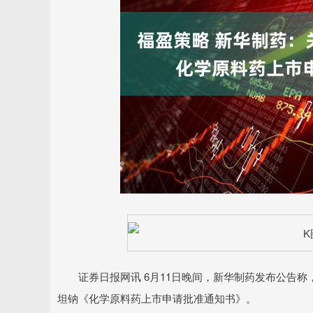
深证成指
14311.01
.68
1.02%
200.89
1
证券日报网讯 6月11日晚间，新华制药发布公告称
坦钠《化学原料药上市申请批准通知书》。