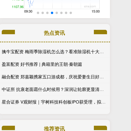
热点资讯
擒牛宝配资 梅雨季除湿机怎么选？看准除湿机十大品牌德业
盈富配资 好书推荐 | 典籍里的王朝·秦朝篇
融合配资 郑嘉颖携家五口游成都，庆祝爱妻生日好甜蜜，三子颜值全在线_陈凯琳_儿子_状态
中证所 抗衰老面霜什么时候用？深润让轮廓更显清晰_肌肤_颜之初_成分表
星合证券 V观财报｜宇树科技科创板IPO获受理，拟融资42.02亿
推荐资讯