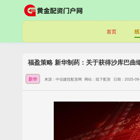
首页
线
福盈策略 新华制药：关于获得沙库巴曲
新华
来源：中信建投配资网
网站：线下配资
日期：2025-09-2