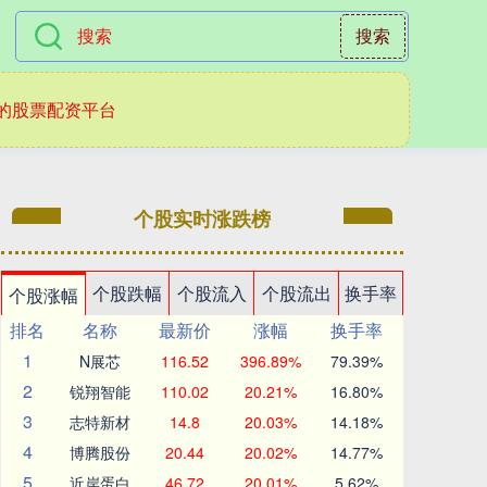
搜索
的股票配资平台
个股实时涨跌榜
个股跌幅
个股流入
个股流出
换手率
个股涨幅
排名
名称
最新价
涨幅
换手率
1
N展芯
116.52
396.89%
79.39%
2
锐翔智能
110.02
20.21%
16.80%
3
志特新材
14.8
20.03%
14.18%
4
博腾股份
20.44
20.02%
14.77%
5
近岸蛋白
46.72
20.01%
5.62%