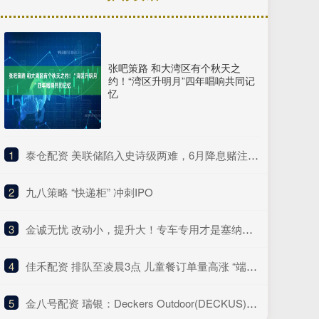
张吧策路 和大湾区有个秋天之
约！“湾区升明月”四年唱响共同记
忆
1
​泰仓配资 美联储陷入史诗级两难，6月降息赌注激增背后暗藏杀机
2
​九八策略 “快递柜” 冲刺IPO
3
​金诚无忧 改动小，提升大！专车专用才是塞纳的升级之道
4
​佳禾配资 排队至凌晨3点 儿童餐订单量高涨 “端午”遇“六一”激发餐饮市场新活力
5
​金八号配资 瑞银：Deckers Outdoor(DECKUS)被显著低估 股价具备53%上涨空间