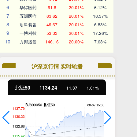
6
毕得医药
61.6
20.01%
6.12%
7
五洲医疗
83.62
20.01%
18.37%
8
耐科装备
49.67
20.01%
6.83%
9
一博科技
53.33
20.01%
17.26%
10
方邦股份
146.16
20.00%
7.68%
沪深京行情 实时轮播
北证50
1134.24
创
11.37
1.01%