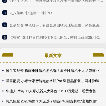
2
​91快牛 机构：二季度全球平板面板出货量同比大幅提升14% 创下过去三年单季最高出货纪录
3
​九八策略 “快递柜” 冲刺IPO
4
​金鼎配资 中色股份：有价金属回收实现新发展，绿色低碳展现更大作为
5
​点登富 10月17日伟测转债下跌1.94%，转股溢价率35.49%
最新文章
擒牛宝配资 梅雨季除湿机怎么选？看准除湿机十大品牌德业
星星配资 小米米家智能电热水瓶Pro 5L新品预售，国补价568.65元
牛达人 宇树R1人形机器人大降价：2.99万元起！现货发售
腾思控股 2026梅雨季怎么选？德业P40除湿机把“变频旗舰”做到了全能