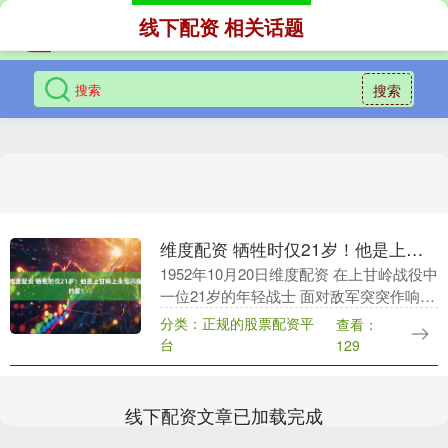
线下配资 相关话题
搜索
维度配资 牺牲时仅21岁！他是上甘岭上永恒闪耀的星！
1952年10月20日维度配资 在上甘岭战役中
一位21岁的年轻战士 面对敌军突突作响的
机枪 奋不顾身扑向敌军地堡 堵住了敌人的
分类：正规的股票配资平
查看：
机枪射孔 为大部队打开了一条冲锋....
台
129
线下配资文章已加载完成