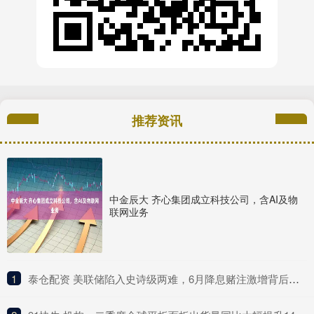
推荐资讯
中金辰大 齐心集团成立科技公司，含AI及物
联网业务
1
​泰仓配资 美联储陷入史诗级两难，6月降息赌注激增背后暗藏杀机