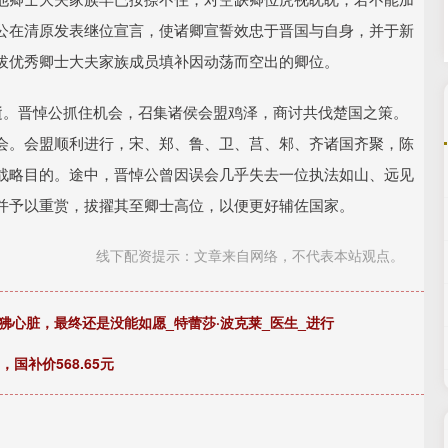
公在清原发表继位宣言，使诸卿宣誓效忠于晋国与自身，并于新
拔优秀卿士大夫家族成员填补因动荡而空出的卿位。
逝。晋悼公抓住机会，召集诸侯会盟鸡泽，商讨共伐楚国之策。
会。会盟顺利进行，宋、郑、鲁、卫、莒、邾、齐诸国齐聚，陈
战略目的。途中，晋悼公曾因误会几乎失去一位执法如山、远见
并予以重赏，拔擢其至卿士高位，以便更好辅佐国家。
线下配资提示：文章来自网络，不代表本站观点。
狒心脏，最终还是没能如愿_特蕾莎·波克莱_医生_进行
国补价568.65元