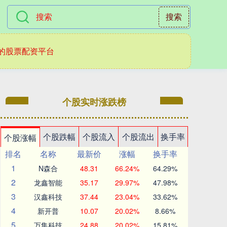
搜索
的股票配资平台
个股实时涨跌榜
个股跌幅
个股流入
个股流出
换手率
个股涨幅
排名
名称
最新价
涨幅
换手率
1
N森合
48.31
66.24%
64.29%
2
龙鑫智能
35.17
29.97%
47.98%
3
汉鑫科技
37.44
23.04%
33.62%
4
新开普
10.07
20.02%
8.66%
5
万集科技
24.88
20.02%
15.81%