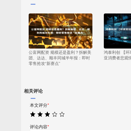
公富网配资 规模还是盈利？拆解美
鸿泰利创 【环
团、达达、顺丰同城半年报：即时
亚消费者悲观
零售抢攻“新赛点”
相关评论
本文评分
*
评论内容
*