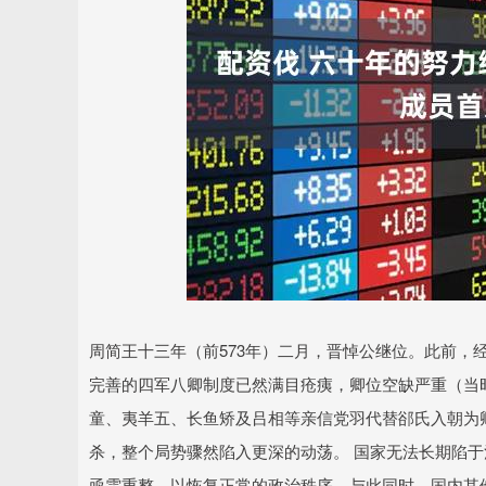
深证成指
14144.20
.15
1.47%
258.49
1
周简王十三年（前573年）二月，晋悼公继位。此前，
完善的四军八卿制度已然满目疮痍，卿位空缺严重（当
童、夷羊五、长鱼矫及吕相等亲信党羽代替郤氏入朝为
杀，整个局势骤然陷入更深的动荡。 国家无法长期陷
亟需重整，以恢复正常的政治秩序。与此同时，国内其