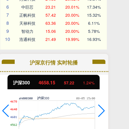
6
中巨芯
23.21
20.01%
17.34%
7
正帆科技
57.42
20.00%
15.32%
8
天禄科技
63.36
20.00%
6.11%
9
智动力
15.06
20.00%
5.78%
10
浩通科技
21.49
19.99%
16.93%
沪深京行情 实时轮播
北证50
1119.46
创
25.97
2.38%