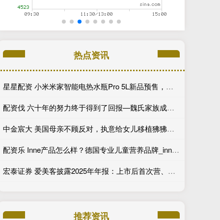
热点资讯
星星配资 小米米家智能电热水瓶Pro 5L新品预售，国补价568.65元
配资伐 六十年的努力终于得到了回报—魏氏家族成员首入卿位前后
中金宸大 美国母亲不顾反对，执意给女儿移植狒狒心脏，最终还是没能如愿_特蕾莎·波克莱_医生_进行
配资乐 Inne产品怎么样？德国专业儿童营养品牌_inne_创新_全球
宏泰证券 爱美客披露2025年年报：上市后首次营、利双降
推荐资讯