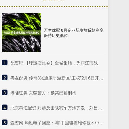
万生优配 8月企业新发放贷款利率
保持历史低位
1
​配资吧 【球迷召集令】全城集结，为丽江而战
2
​粤友配资 传奇3光通版手游新区“王权”2月6日开启，备战全攻略重磅发布，助勇士重燃玛法热血、续写传奇荣光！
3
​港陆证券 东莞警方：杨某已被刑拘
4
​北京科汇配资 对越反击战我军万炮齐发，刘昌毅怒斥：净放空炮，你们领导该撤职
5
​壹资网 均胜电子回应：与“中国碰撞维修技术中心”不存在合作