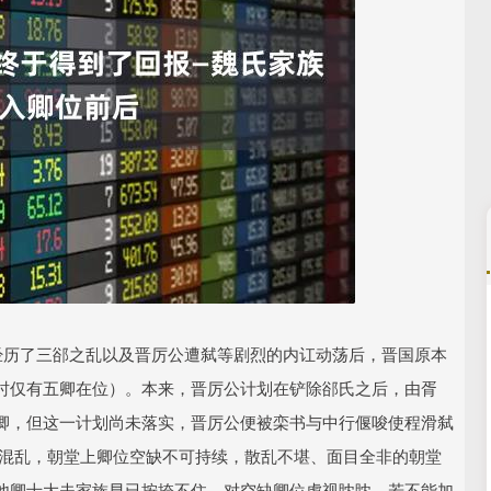
沪深300
4658.15
.86%
57.22
1.24%
经历了三郤之乱以及晋厉公遭弑等剧烈的内讧动荡后，晋国原本
时仅有五卿在位）。本来，晋厉公计划在铲除郤氏之后，由胥
卿，但这一计划尚未落实，晋厉公便被栾书与中行偃唆使程滑弑
于混乱，朝堂上卿位空缺不可持续，散乱不堪、面目全非的朝堂
他卿士大夫家族早已按捺不住，对空缺卿位虎视眈眈，若不能加