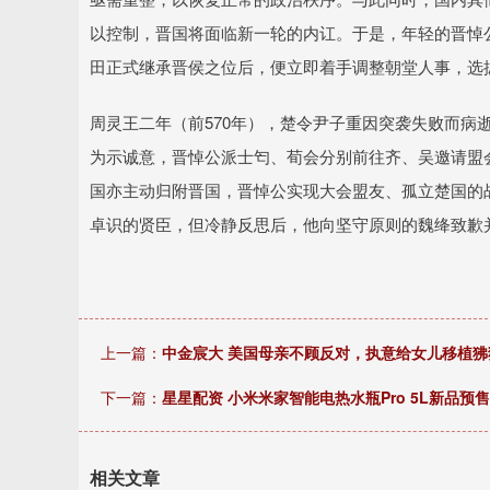
以控制，晋国将面临新一轮的内讧。于是，年轻的晋悼
田正式继承晋侯之位后，便立即着手调整朝堂人事，选
周灵王二年（前570年），楚令尹子重因突袭失败而病
为示诚意，晋悼公派士匄、荀会分别前往齐、吴邀请盟
国亦主动归附晋国，晋悼公实现大会盟友、孤立楚国的
卓识的贤臣，但冷静反思后，他向坚守原则的魏绛致歉
上一篇：
中金宸大 美国母亲不顾反对，执意给女儿移植狒
下一篇：
星星配资 小米米家智能电热水瓶Pro 5L新品预售，
相关文章