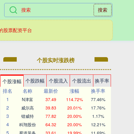
搜索
的股票配资平台
个股实时涨跌榜
个股跌幅
个股流入
个股流出
换手率
个股涨幅
排名
名称
最新价
涨幅
换手率
1
N津富
37.49
114.72%
77.46%
2
威尔高
39.83
20.01%
17.76%
3
锴威特
77.82
20.00%
1.17%
4
科翔股份
64.32
20.00%
12.21%
5
蜀道装备
33.61
19.99%
11.69%