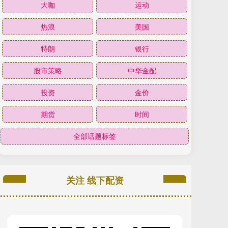
大咖
运动
热浪
美国
特朗
银行
股市策略
中华金配
投资
金价
期货
时间
全部话题标签
关注 线下配资