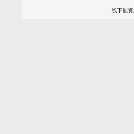
线下配资
3900.35
深证成指
14110.1
21.92
0.57%