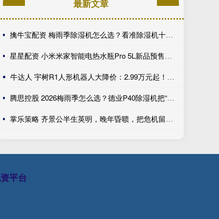
最新文章
擒牛宝配资 梅雨季除湿机怎么选？看准除湿机十大品牌德业
星星配资 小米米家智能电热水瓶Pro 5L新品预售，国补价568.65元
牛达人 宇树R1人形机器人大降价：2.99万元起！现货发售
腾思控股 2026梅雨季怎么选？德业P40除湿机把“变频旗舰”做到了全能
掌乐策略 齐景公半生英明，晚年昏聩，把危机留给子孙，最终家败国亡
配资平台