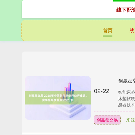
线下配
首页
线
02-22
智能床垫
床垫软硬
感器技术
创赢盘交易
来源