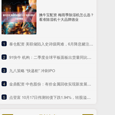
擒牛宝配资 梅雨季除湿机怎么选？
看准除湿机十大品牌德业
1
​泰仓配资 美联储陷入史诗级两难，6月降息赌注激增背后暗藏杀机
2
​91快牛 机构：二季度全球平板面板出货量同比大幅提升14% 创下过去三年单季最高出货纪录
3
​九八策略 “快递柜” 冲刺IPO
4
​金鼎配资 中色股份：有价金属回收实现新发展，绿色低碳展现更大作为
5
​点登富 10月17日伟测转债下跌1.94%，转股溢价率35.49%